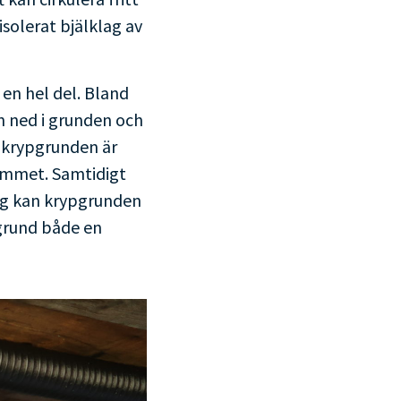
solerat bjälklag av
 en hel del. Bland
n ned i grunden och
i krypgrunden är
trymmet. Samtidigt
ng kan krypgrunden
pgrund både en