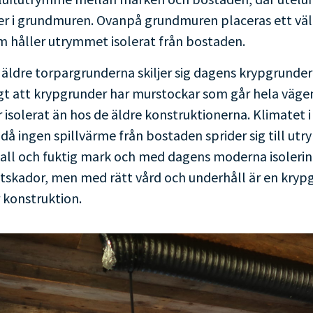
er i grundmuren. Ovanpå grundmuren placeras ett väli
m håller utrymmet isolerat från bostaden.
de äldre torpargrunderna skiljer sig dagens krypgrunder
igt att krypgrunder har murstockar som går hela väge
r isolerat än hos de äldre konstruktionerna. Klimatet 
, då ingen spillvärme från bostaden sprider sig till u
kall och fuktig mark och med dagens moderna isoleri
uktskador, men med rätt vård och underhåll är en kry
r konstruktion.