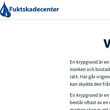
V
Krypgrundens
konstruktion
En krypgrund är en
Vad orsakar
marken och bostade
fuktskador i en
rätt. Här går vi i
krypgrund?
kan skydda den från
Vilka metoder finns för
mögelsanering av
En krypgrund är en
krypgrund?
består oftast av en
Steg för att undvika
marken skapas ett l