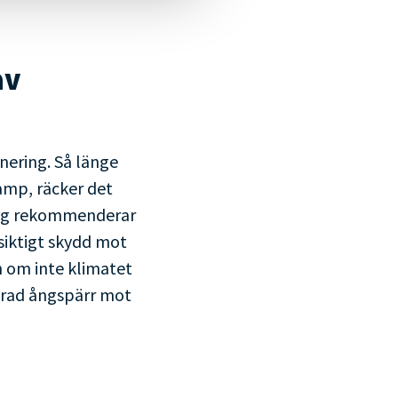
av
nering. Så länge
amp, räcker det
ring rekommenderar
gsiktigt skydd mot
h om inte klimatet
erad ångspärr mot