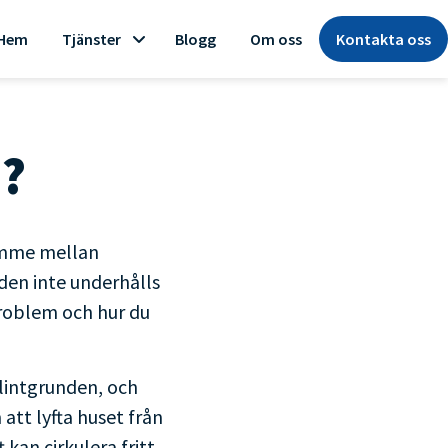
Hem
Tjänster
Blogg
Om oss
Kontakta oss
d?
rymme mellan
den inte underhålls
problem och hur du
lintgrunden, och
att lyfta huset från
an cirkulera fritt