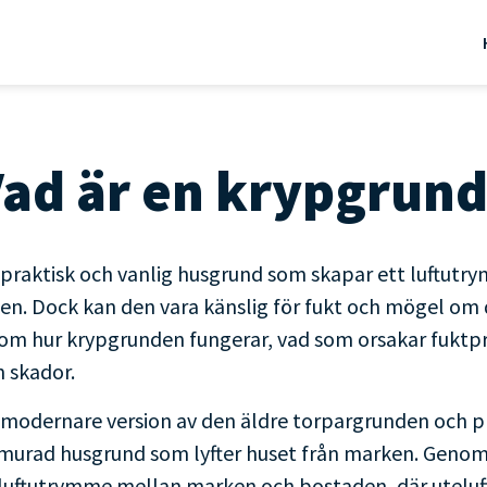
ad är en krypgrun
 praktisk och vanlig husgrund som skapar ett luftut
n. Dock kan den vara känslig för fukt och mögel om 
genom hur krypgrunden fungerar, vad som orsakar fukt
 skador.
 modernare version av den äldre torpargrunden och p
 murad husgrund som lyfter huset från marken. Genom 
uftutrymme mellan marken och bostaden, där uteluft k