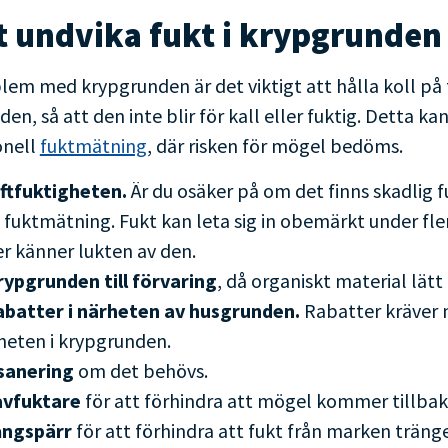
tt undvika fukt i krypgrunden
blem med krypgrunden är det viktigt att hålla koll p
den, så att den inte blir för kall eller fuktig. Detta ka
onell
fuktmätning
, där risken för mögel bedöms.
uftfuktigheten.
Är du osäker på om det finns skadlig f
 fuktmätning. Fukt kan leta sig in obemärkt under fler
ler känner lukten av den.
rypgrunden till förvaring
, då organiskt material lätt
rabatter i närheten av husgrunden.
Rabatter kräver m
heten i krypgrunden.
sanering
om det behövs.
 avfuktare
för att förhindra att mögel kommer tillbak
 ångspärr
för att förhindra att fukt från marken träng