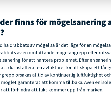
der finns för mögelsanering 
?
d ha drabbats av mögel så är det läge för en mögelsa
rabbats av en omfattande mögelangrepp eller rötsv
lsanering för att hantera problemet. Efter en sane
att du installerar en avfuktare, för att skapa ett lån
repp orsakas alltid av kontinuerlig luftfuktighet oc
möglet garanterat att komma tillbaka. Även en isol
ör att förhindra att fukt kommer upp från marken.