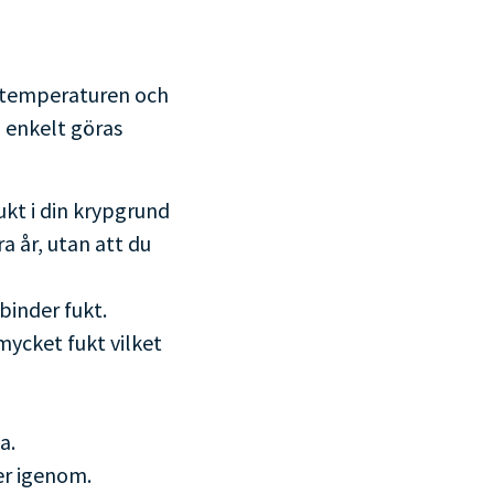
å temperaturen och
n enkelt göras
ukt i din krypgrund
a år, utan att du
 binder fukt.
ycket fukt vilket
a.
er igenom.