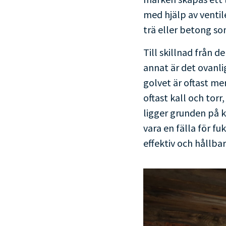
fukt i krypgrunden
med hjälp av ventil
trä eller betong so
Till skillnad från 
annat är det ovanl
golvet är oftast me
oftast kall och torr
ligger grunden på 
vara en fälla för f
effektiv och hållba