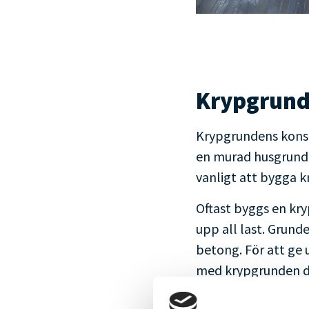
Krypgrund
Krypgrundens konst
en murad husgrund m
vanligt att bygga k
Oftast byggs en kry
upp all last. Grun
betong. För att ge 
med krypgrunden där