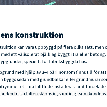
ens konstruktion
ruktion kan vara uppbyggd på flera olika sätt, men o
ed ett välisolerat bjälklag byggt i trä eller betong.
rypgrunder, speciellt för fabriksbyggda hus.
pgrund med hjälp av 3-4 bärlinor som finns till för att
den byggs sedan med grundbalkar eller grundmurar som
utrymmet ett bra luftflöde installeras jämt fördelade 
 den friska luften släpps in, samtidigt som kondens 