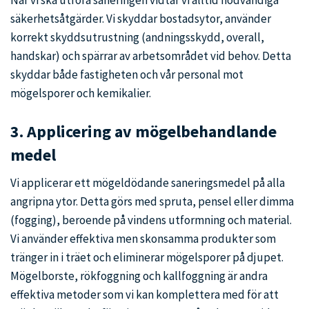
När vi ska utföra saneringen vidtar vi alltid nödvändiga
säkerhetsåtgärder. Vi skyddar bostadsytor, använder
korrekt skyddsutrustning (andningsskydd, overall,
handskar) och spärrar av arbetsområdet vid behov. Detta
skyddar både fastigheten och vår personal mot
mögelsporer och kemikalier.
3.
Applicering av mögelbehandlande
medel
Vi applicerar ett mögeldödande saneringsmedel på alla
angripna ytor. Detta görs med spruta, pensel eller dimma
(fogging), beroende på vindens utformning och material.
Vi använder effektiva men skonsamma produkter som
tränger in i träet och eliminerar mögelsporer på djupet.
Mögelborste, rökfoggning och kallfoggning är andra
effektiva metoder som vi kan komplettera med för att