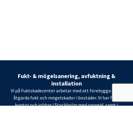
Fukt- & mögelsanering, avfuktning &
installation
Vi på Fuktskadecenter arbetar med att förebygga samt
åtgärda fukt och mögelskador i bostäder. Vi har flera
kontor och jobbar i Stockholm med omnejd, samt i
Skåne. Om ni misstänker att ni har fukt eller
mögelproblem kontakta oss för en kostnadsfri
konsultation.