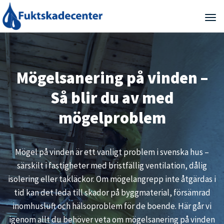
Tog
Mögelsanering på vinden –
Så blir du av med
mögelproblem
Mögel på vinden är ett vanligt problem i svenska hus –
särskilt i fastigheter med bristfällig ventilation, dålig
isolering eller takläckor. Om mögelangrepp inte åtgärdas i
tid kan det leda till skador på byggmaterial, försämrad
inomhusluft och hälsoproblem för de boende. Här går vi
igenom allt du behöver veta om mögelsanering på vinden