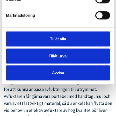
ifrån sig fukten i form av kondens. En termisk fuktare är
underhållsfri och används mer som ett skydd mot
Marknadsföring
kondensproblem i krypgrunder. Trygghetsvakten är en
svensk tillverkare av termiska avfuktare och vi är
ackrediterade att utföra installationer av deras
Tillåt alla
produkter.
Fuktsäkra med marknadens
Tillåt urval
bästa avfuktare
Avvisa
En bra avfuktare klarar temperaturväxlingar ända ner till
–50 grader C. Den bör också finns att tillgå i flera storlekar,
för att kunna anpassa avfuktningen till utrymmet.
Avfuktaren får gärna vara portabel med handtag, hjul och
vara av ett lättviktigt material, så du enkelt kan flytta den
vid behov. En effektiv avfuktare av hög kvalitet bör även