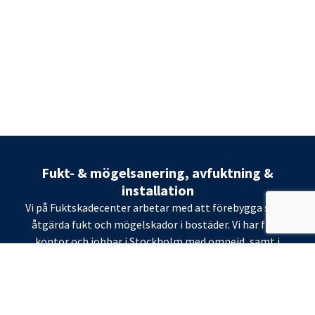
Fukt- & mögelsanering, avfuktning &
installation
Vi på Fuktskadecenter arbetar med att förebygga samt
åtgärda fukt och mögelskador i bostäder. Vi har flera
kontor och jobbar i Stockholm med omnejd, samt i
Skåne. Om ni misstänker att ni har fukt eller
mögelproblem kontakta oss för en kostnadsfri
konsultation.