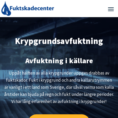
Tog
Krypgrundsavfuktning
Avfuktning i källare
Uppåt hälften av alla krypgrunder uppges drabbas av
fuktskador. Fukt i krypgrund och andra källarutrymmen
är vanligt i ett land som Sverige, där såväl varma som kalla
årstider kan bjuda på regn och fukt under längre perioder.
Vi har lång erfarenhet av avfuktning i krypgrunder!